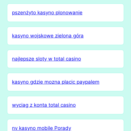
pszenżyto kasyno plonowanie
kasyno wojskowe zielona góra
najlepsze sloty w total casino
kasyno gdzie mozna placic paypalem
wyciag z konta total casino
nv kasyno mobile Porady