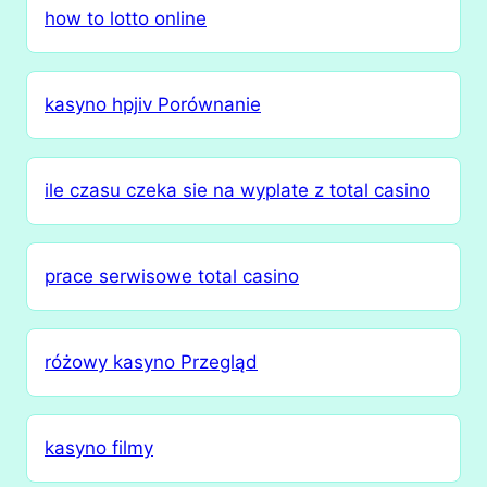
how to lotto online
kasyno hpjiv Porównanie
ile czasu czeka sie na wyplate z total casino
prace serwisowe total casino
różowy kasyno Przegląd
kasyno filmy