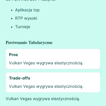
Aplikacja top
RTP wysoki
Turnieje
Porównanie Tabelaryczne
Pros
Vulkan Vegas wygrywa elastycznością.
Trade-offs
Vulkan Vegas wygrywa elastycznością.
Vulkan Vegas wygrywa elastycznością.