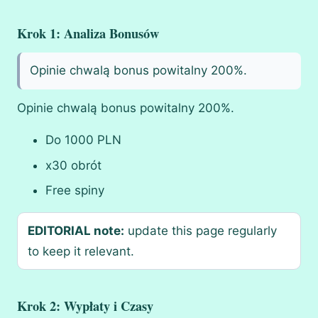
Krok 1: Analiza Bonusów
Opinie chwalą bonus powitalny 200%.
Opinie chwalą bonus powitalny 200%.
Do 1000 PLN
x30 obrót
Free spiny
EDITORIAL note:
update this page regularly
to keep it relevant.
Krok 2: Wypłaty i Czasy