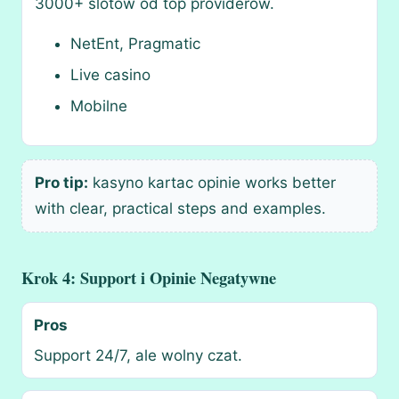
3000+ slotów od top providerów.
NetEnt, Pragmatic
Live casino
Mobilne
Pro tip:
kasyno kartac opinie works better
with clear, practical steps and examples.
Krok 4: Support i Opinie Negatywne
Pros
Support 24/7, ale wolny czat.