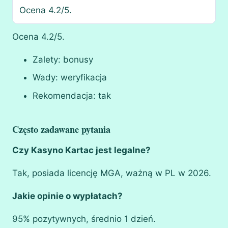
Ocena 4.2/5.
Ocena 4.2/5.
Zalety: bonusy
Wady: weryfikacja
Rekomendacja: tak
Często zadawane pytania
Czy Kasyno Kartac jest legalne?
Tak, posiada licencję MGA, ważną w PL w 2026.
Jakie opinie o wypłatach?
95% pozytywnych, średnio 1 dzień.