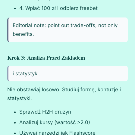
4. Wpłać 100 zł i odbierz freebet
Editorial note: point out trade-offs, not only
benefits.
Krok 3: Analiza Przed Zakładem
i statystyki.
Nie obstawiaj losowo. Studiuj formę, kontuzje i
statystyki.
Sprawdź H2H drużyn
Analizuj kursy (wartość >2.0)
Używaj narzędzi jak Flashscore