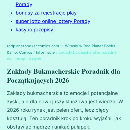
Porady
bonusy za rejestracje play
super lotto online lottery Porady
kasyno przepisy
redplanetbooksncomics.com — Witamy w Red Planet Books
&amp; Comics
/
Informacje
/
zakłady bukmacherskie poradnik
dla początkujących
Zakłady Bukmacherskie Poradnik dla
Początkujących 2026
Zakłady bukmacherskie to emocje i potencjalne
zyski, ale dla nowicjuszy kluczowa jest wiedza. W
2026 roku rynek jest pełen ofert, lecz błędy
kosztują. Ten poradnik krok po kroku wyjaśni, jak
obstawiać mądrze i unikać pułapek.