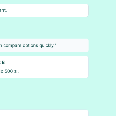
ant.
n compare options quickly."
t B
o 500 zł.