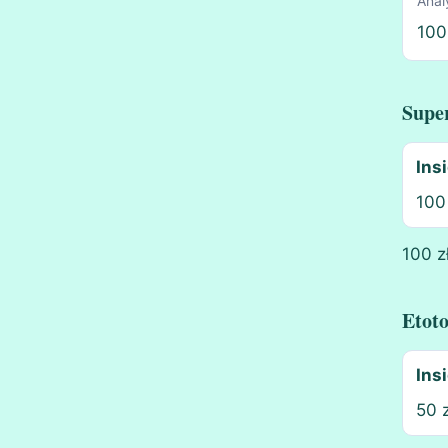
Anal
100
Supe
Ins
100
100 z
Etoto
Ins
50 