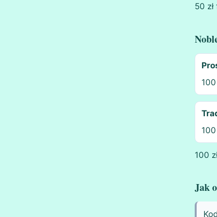
50 zł
Noble
Pro
100 
Tra
100 
100 z
Jak 
Kod