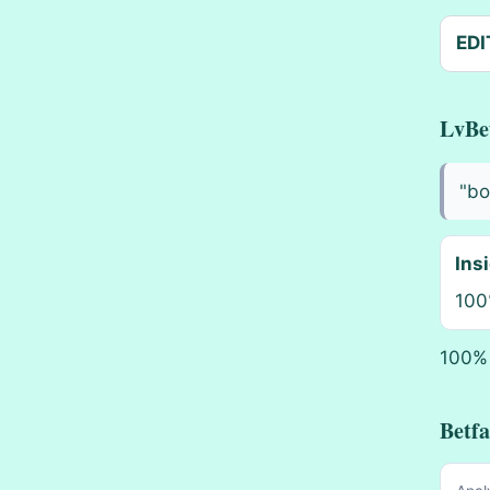
EDI
LvBet
"bo
Ins
100
100% 
Betfa