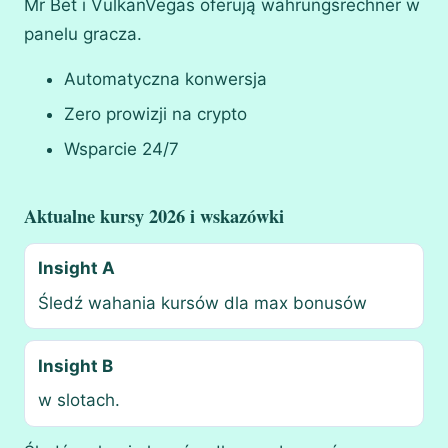
Mr Bet i VulkanVegas oferują währungsrechner w
panelu gracza.
Automatyczna konwersja
Zero prowizji na crypto
Wsparcie 24/7
Aktualne kursy 2026 i wskazówki
Insight A
Śledź wahania kursów dla max bonusów
Insight B
w slotach.