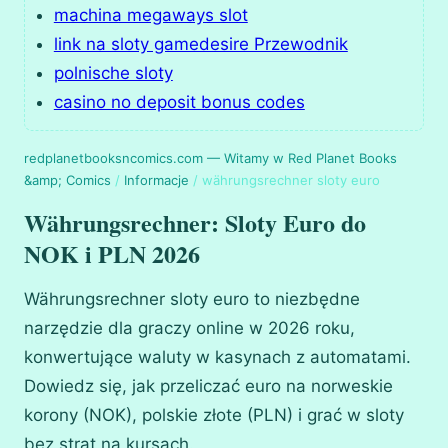
machina megaways slot
link na sloty gamedesire Przewodnik
polnische sloty
casino no deposit bonus codes
redplanetbooksncomics.com — Witamy w Red Planet Books
&amp; Comics
/
Informacje
/
währungsrechner sloty euro
Währungsrechner: Sloty Euro do
NOK i PLN 2026
Währungsrechner sloty euro to niezbędne
narzędzie dla graczy online w 2026 roku,
konwertujące waluty w kasynach z automatami.
Dowiedz się, jak przeliczać euro na norweskie
korony (NOK), polskie złote (PLN) i grać w sloty
bez strat na kursach.