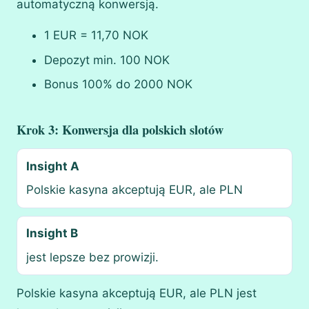
automatyczną konwersją.
1 EUR = 11,70 NOK
Depozyt min. 100 NOK
Bonus 100% do 2000 NOK
Krok 3: Konwersja dla polskich slotów
Insight A
Polskie kasyna akceptują EUR, ale PLN
Insight B
jest lepsze bez prowizji.
Polskie kasyna akceptują EUR, ale PLN jest