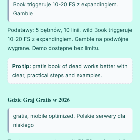
Book triggeruje 10-20 FS z expandingiem.
Gamble
Podstawy: 5 bębnów, 10 linii, wild Book triggeruje
10-20 FS z expandingiem. Gamble na podwójne
wygrane. Demo dostępne bez limitu.
Pro tip:
gratis book of dead works better with
clear, practical steps and examples.
Gdzie Graj Gratis w 2026
gratis, mobile optimized. Polskie serwery dla
niskiego