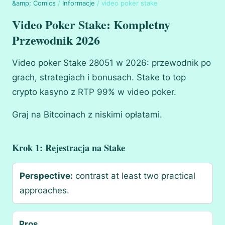
&amp; Comics
/
Informacje
/
video poker stake
Video Poker Stake: Kompletny
Przewodnik 2026
Video poker Stake 28051 w 2026: przewodnik po
grach, strategiach i bonusach. Stake to top
crypto kasyno z RTP 99% w video poker.
Graj na Bitcoinach z niskimi opłatami.
Krok 1: Rejestracja na Stake
Perspective:
contrast at least two practical
approaches.
Pros