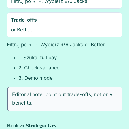
Filtruj po RTP. Wybierz 9/6 Jacks
Trade-offs
or Better.
Filtruj po RTP. Wybierz 9/6 Jacks or Better.
1. Szukaj full pay
2. Check variance
3. Demo mode
Editorial note: point out trade-offs, not only
benefits.
Krok 3: Strategia Gry