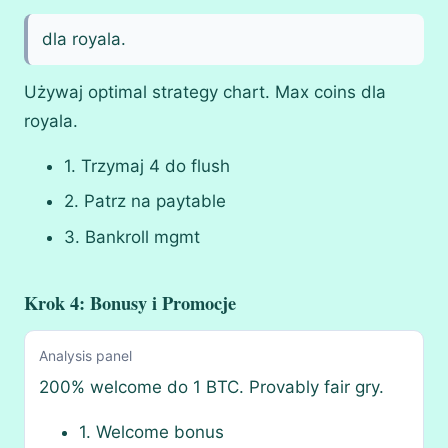
dla royala.
Używaj optimal strategy chart. Max coins dla
royala.
1. Trzymaj 4 do flush
2. Patrz na paytable
3. Bankroll mgmt
Krok 4: Bonusy i Promocje
Analysis panel
200% welcome do 1 BTC. Provably fair gry.
1. Welcome bonus