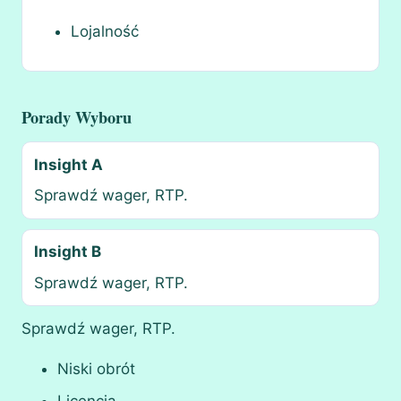
Lojalność
Porady Wyboru
Insight A
Sprawdź wager, RTP.
Insight B
Sprawdź wager, RTP.
Sprawdź wager, RTP.
Niski obrót
Licencja