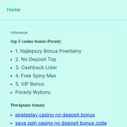
Home
Informacje
top 5 casino bonus Porady
1. Najlepszy Bonus Powitalny
2. No Deposit Top
3. Cashback Lider
4. Free Spiny Max
5. VIP Bonus
Porady Wyboru
Powiązane tematy
pirateplay casino no deposit bonus
sava spin casino no deposit bonus code