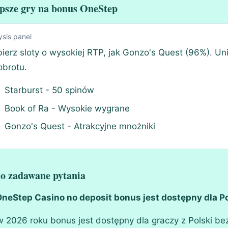
epsze gry na bonus OneStep
ysis panel
ierz sloty o wysokiej RTP, jak Gonzo's Quest (96%). Unik
obrotu.
Starburst - 50 spinów
Book of Ra - Wysokie wygrane
Gonzo's Quest - Atrakcyjne mnożniki
to zadawane pytania
neStep Casino no deposit bonus jest dostępny dla 
w 2026 roku bonus jest dostępny dla graczy z Polski be