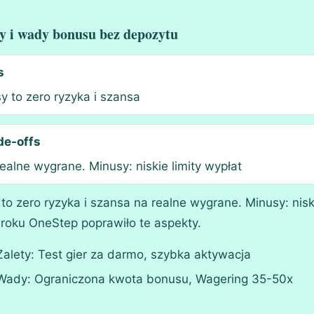
y i wady bonusu bez depozytu
s
y to zero ryzyka i szansa
de-offs
ealne wygrane. Minusy: niskie limity wypłat
 to zero ryzyka i szansa na realne wygrane. Minusy: nis
roku OneStep poprawiło te aspekty.
Zalety: Test gier za darmo, szybka aktywacja
Wady: Ograniczona kwota bonusu, Wagering 35-50x