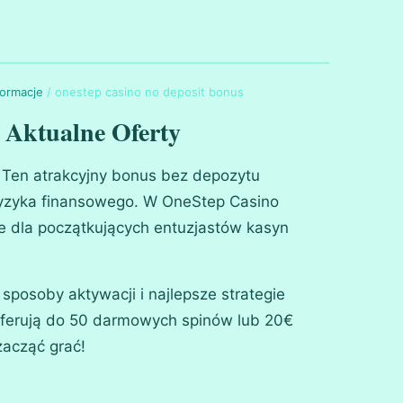
formacje
/
onestep casino no deposit bonus
 Aktualne Oferty
 Ten atrakcyjny bonus bez depozytu
yzyka finansowego. W OneStep Casino
ne dla początkujących entuzjastów kasyn
osoby aktywacji i najlepsze strategie
oferują do 50 darmowych spinów lub 20€
zacząć grać!