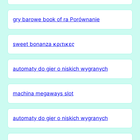
gry barowe book of ra Porównanie
sweet bonanza κριτικες
automaty do gier o niskich wygranych
machina megaways slot
automaty do gier o niskich wygranych