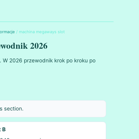
formacje
/
machina megaways slot
ewodnik 2026
 W 2026 przewodnik krok po kroku po
s section.
t B