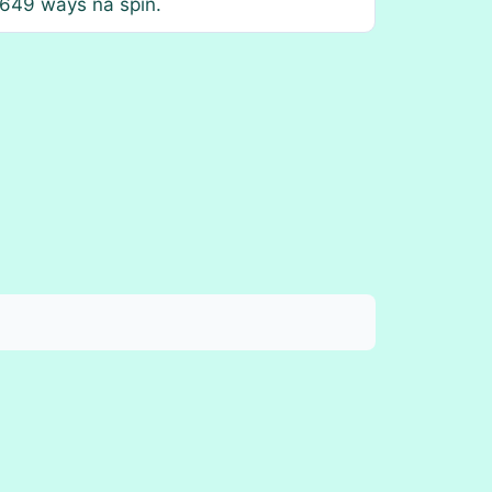
,649 ways na spin.