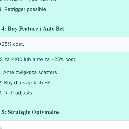
3. Retrigger possible
4: Buy Feature i Ante Bet
+25% cost.
S za x100 lub ante za +25% cost.
1. Ante zwiększa scatters
2. Buy dla szybkich FS
3. RTP adjusts
 5: Strategie Optymalne
s