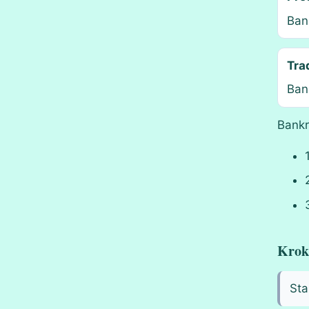
Ban
Tra
Ban
Bankr
Krok
Sta