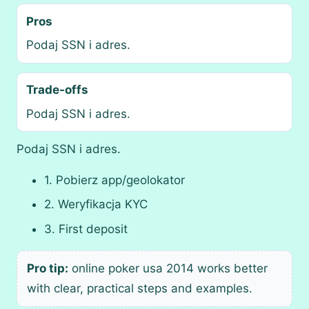
Pros
Podaj SSN i adres.
Trade-offs
Podaj SSN i adres.
Podaj SSN i adres.
1. Pobierz app/geolokator
2. Weryfikacja KYC
3. First deposit
Pro tip:
online poker usa 2014 works better
with clear, practical steps and examples.