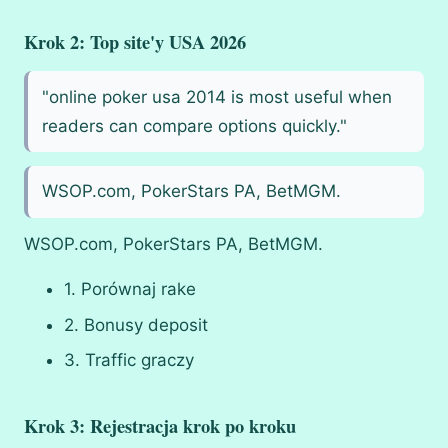
Krok 2: Top site'y USA 2026
"online poker usa 2014 is most useful when
readers can compare options quickly."
WSOP.com, PokerStars PA, BetMGM.
WSOP.com, PokerStars PA, BetMGM.
1. Porównaj rake
2. Bonusy deposit
3. Traffic graczy
Krok 3: Rejestracja krok po kroku