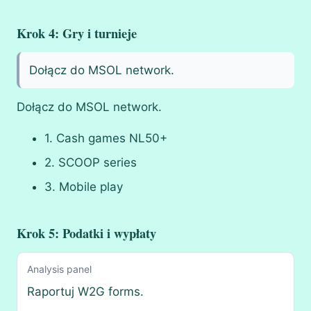
Krok 4: Gry i turnieje
Dołącz do MSOL network.
Dołącz do MSOL network.
1. Cash games NL50+
2. SCOOP series
3. Mobile play
Krok 5: Podatki i wypłaty
Analysis panel
Raportuj W2G forms.