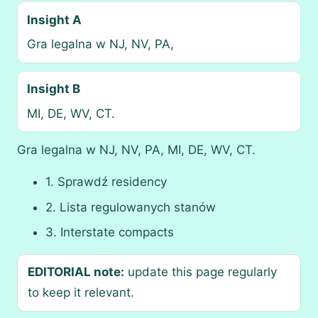
Insight A
Gra legalna w NJ, NV, PA,
Insight B
MI, DE, WV, CT.
Gra legalna w NJ, NV, PA, MI, DE, WV, CT.
1. Sprawdź residency
2. Lista regulowanych stanów
3. Interstate compacts
EDITORIAL note:
update this page regularly
to keep it relevant.