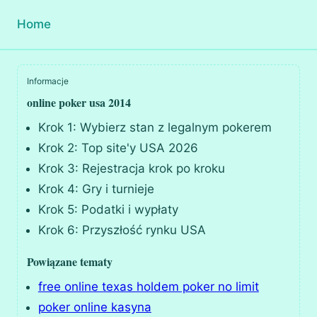
Home
Informacje
online poker usa 2014
Krok 1: Wybierz stan z legalnym pokerem
Krok 2: Top site'y USA 2026
Krok 3: Rejestracja krok po kroku
Krok 4: Gry i turnieje
Krok 5: Podatki i wypłaty
Krok 6: Przyszłość rynku USA
Powiązane tematy
free online texas holdem poker no limit
poker online kasyna