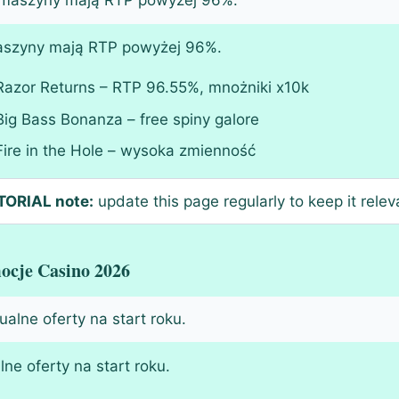
 maszyny mają RTP powyżej 96%.
aszyny mają RTP powyżej 96%.
Razor Returns – RTP 96.55%, mnożniki x10k
Big Bass Bonanza – free spiny galore
Fire in the Hole – wysoka zmienność
TORIAL note:
update this page regularly to keep it relev
ocje Casino 2026
ualne oferty na start roku.
lne oferty na start roku.