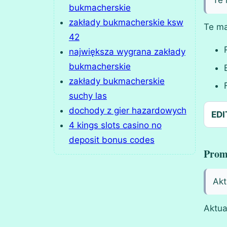
Te
bukmacherskie
zakłady bukmacherskie ksw
Te m
42
największa wygrana zakłady
bukmacherskie
zakłady bukmacherskie
suchy las
dochody z gier hazardowych
EDI
4 kings slots casino no
deposit bonus codes
Prom
Akt
Aktua