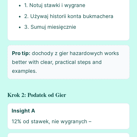
1. Notuj stawki i wygrane
2. Używaj historii konta bukmachera
3. Sumuj miesięcznie
Pro tip:
dochody z gier hazardowych works
better with clear, practical steps and
examples.
Krok 2: Podatek od Gier
Insight A
12% od stawek, nie wygranych –