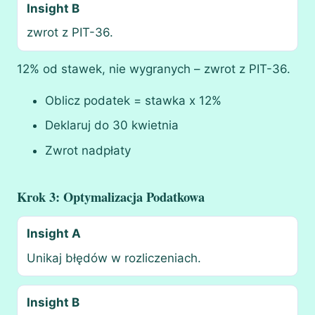
Insight B
zwrot z PIT-36.
12% od stawek, nie wygranych – zwrot z PIT-36.
Oblicz podatek = stawka x 12%
Deklaruj do 30 kwietnia
Zwrot nadpłaty
Krok 3: Optymalizacja Podatkowa
Insight A
Unikaj błędów w rozliczeniach.
Insight B