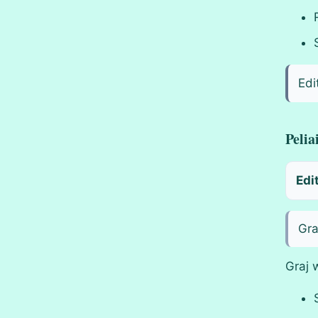
Edi
Pelia
Edi
Gra
Graj 