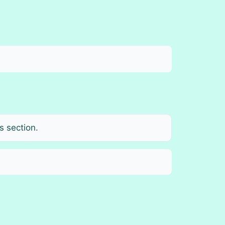
s section.