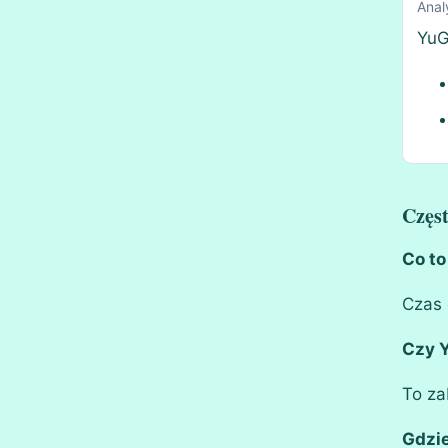
Anal
YuG
Częs
Co to
Czas 
Czy Y
To za
Gdzi