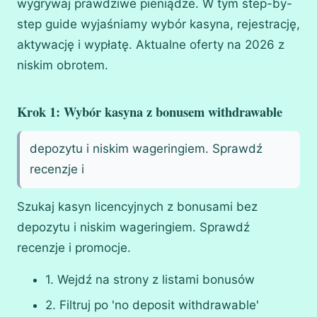
wygrywaj prawdziwe pieniądze. W tym step-by-
step guide wyjaśniamy wybór kasyna, rejestrację,
aktywację i wypłatę. Aktualne oferty na 2026 z
niskim obrotem.
Krok 1: Wybór kasyna z bonusem withdrawable
depozytu i niskim wageringiem. Sprawdź
recenzje i
Szukaj kasyn licencyjnych z bonusami bez
depozytu i niskim wageringiem. Sprawdź
recenzje i promocje.
1. Wejdź na strony z listami bonusów
2. Filtruj po 'no deposit withdrawable'