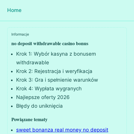
Home
Informacje
no deposit withdrawable casino bonus
Krok 1: Wybór kasyna z bonusem
withdrawable
Krok 2: Rejestracja i weryfikacja
Krok 3: Gra i spełnienie warunków
Krok 4: Wypłata wygranych
Najlepsze oferty 2026
Błędy do uniknięcia
Powiązane tematy
sweet bonanza real money no deposit