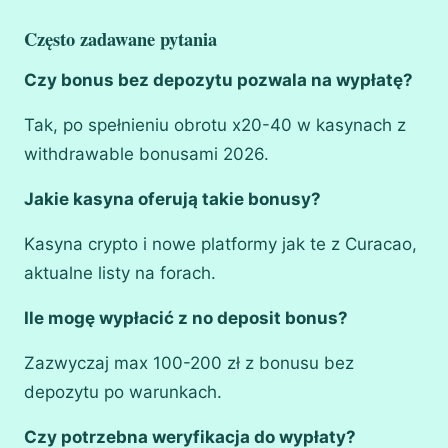
Często zadawane pytania
Czy bonus bez depozytu pozwala na wypłatę?
Tak, po spełnieniu obrotu x20-40 w kasynach z
withdrawable bonusami 2026.
Jakie kasyna oferują takie bonusy?
Kasyna crypto i nowe platformy jak te z Curacao,
aktualne listy na forach.
Ile mogę wypłacić z no deposit bonus?
Zazwyczaj max 100-200 zł z bonusu bez
depozytu po warunkach.
Czy potrzebna weryfikacja do wypłaty?