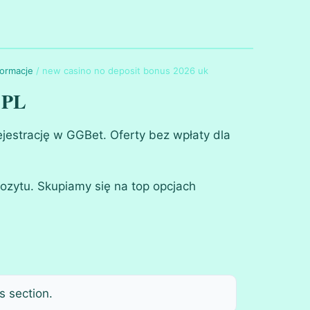
formacje
/
new casino no deposit bonus 2026 uk
 PL
jestrację w GGBet. Oferty bez wpłaty dla
zytu. Skupiamy się na top opcjach
s section.