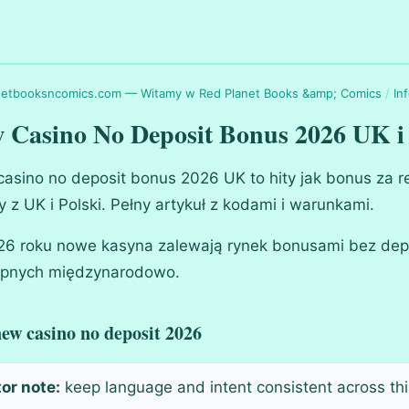
netbooksncomics.com — Witamy w Red Planet Books &amp; Comics
/
In
 Casino No Deposit Bonus 2026 UK i
asino no deposit bonus 2026 UK to hity jak bonus za re
y z UK i Polski. Pełny artykuł z kodami i warunkami.
6 roku nowe kasyna zalewają rynek bonusami bez depo
ępnych międzynarodowo.
ew casino no deposit 2026
tor note:
keep language and intent consistent across thi