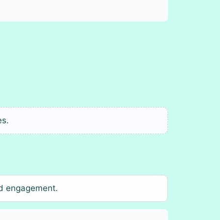
es.
and engagement.