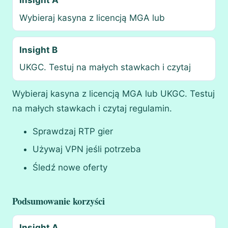
Insight A
Wybieraj kasyna z licencją MGA lub
Insight B
UKGC. Testuj na małych stawkach i czytaj
Wybieraj kasyna z licencją MGA lub UKGC. Testuj
na małych stawkach i czytaj regulamin.
Sprawdzaj RTP gier
Używaj VPN jeśli potrzeba
Śledź nowe oferty
Podsumowanie korzyści
Insight A