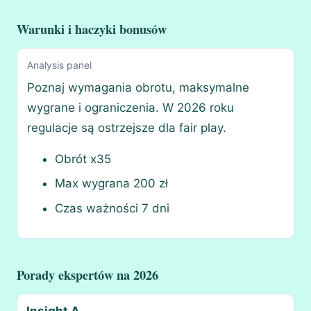
Warunki i haczyki bonusów
Analysis panel
Poznaj wymagania obrotu, maksymalne
wygrane i ograniczenia. W 2026 roku
regulacje są ostrzejsze dla fair play.
Obrót x35
Max wygrana 200 zł
Czas ważności 7 dni
Porady ekspertów na 2026