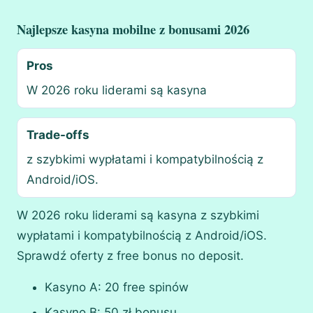
Najlepsze kasyna mobilne z bonusami 2026
Pros
W 2026 roku liderami są kasyna
Trade-offs
z szybkimi wypłatami i kompatybilnością z
Android/iOS.
W 2026 roku liderami są kasyna z szybkimi
wypłatami i kompatybilnością z Android/iOS.
Sprawdź oferty z free bonus no deposit.
Kasyno A: 20 free spinów
Kasyno B: 50 zł bonusu