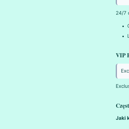
24/7 
VIP 
Exc
Exclu
Częs
Jaki 