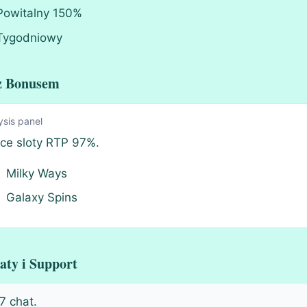
Powitalny 150%
Tygodniowy
z Bonusem
ysis panel
ce sloty RTP 97%.
Milky Ways
Galaxy Spins
aty i Support
7 chat.