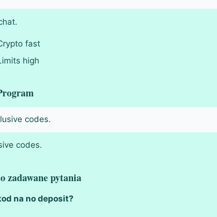
chat.
Crypto fast
Limits high
Program
lusive codes.
sive codes.
to zadawane pytania
kod na no deposit?