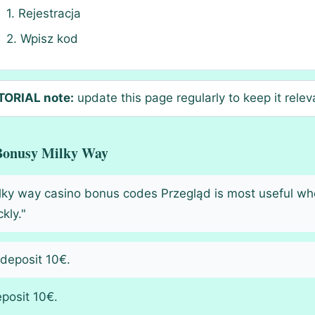
1. Rejestracja
2. Wpisz kod
TORIAL note:
update this page regularly to keep it relev
Bonusy Milky Way
lky way casino bonus codes Przegląd is most useful w
ckly."
deposit 10€.
posit 10€.