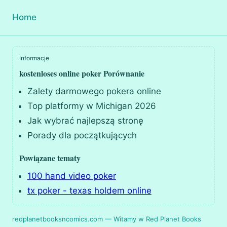
Home
Informacje
kostenloses online poker Porównanie
Zalety darmowego pokera online
Top platformy w Michigan 2026
Jak wybrać najlepszą stronę
Porady dla początkujących
Powiązane tematy
100 hand video poker
tx poker - texas holdem online
redplanetbooksncomics.com — Witamy w Red Planet Books