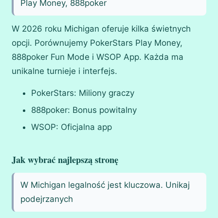
Play Money, 888poker
W 2026 roku Michigan oferuje kilka świetnych
opcji. Porównujemy PokerStars Play Money,
888poker Fun Mode i WSOP App. Każda ma
unikalne turnieje i interfejs.
PokerStars: Miliony graczy
888poker: Bonus powitalny
WSOP: Oficjalna app
Jak wybrać najlepszą stronę
W Michigan legalność jest kluczowa. Unikaj
podejrzanych