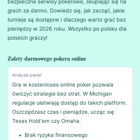
bezpieczne serwisy pokerowe, skupiając się na
grach za darmo. Dowiedz się, jak zacząć, jakie
turnieje są dostępne i dlaczego warto grać bez
pieniędzy w 2026 roku. Wszystko po polsku dla
polskich graczy!
Zalety darmowego pokera online
Analysis panel
Gra w kostenloses online poker pozwala
ćwiczyć strategie bez strat. W Michigan
regulacje ułatwiają dostęp do takich platform.
Oszczędzasz czas i pieniądze, ucząc się
Texas Hold'em czy Omaha.
Brak ryzyka finansowego