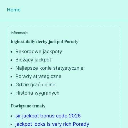
Home
Informacje
highest daily derby jackpot Porady
Rekordowe jackpoty
Bieżący jackpot
Najlepsze konie statystycznie
Porady strategiczne
Gdzie grać online
Historia wygranych
Powiązane tematy
sir jackpot bonus code 2026
jackpot looks is very rich Porady