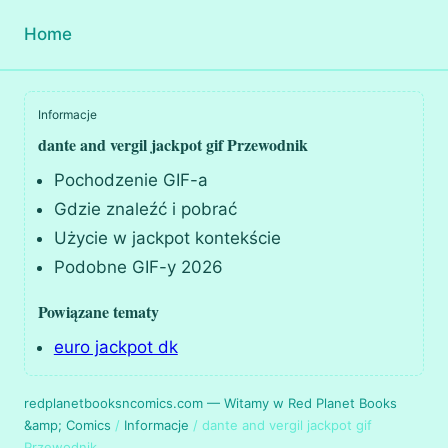
Home
Informacje
dante and vergil jackpot gif Przewodnik
Pochodzenie GIF-a
Gdzie znaleźć i pobrać
Użycie w jackpot kontekście
Podobne GIF-y 2026
Powiązane tematy
euro jackpot dk
redplanetbooksncomics.com — Witamy w Red Planet Books
&amp; Comics
/
Informacje
/
dante and vergil jackpot gif
Przewodnik