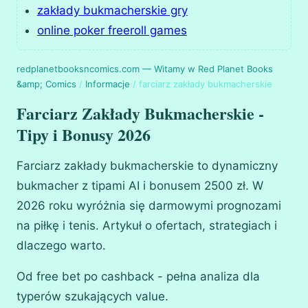
zakłady bukmacherskie gry
online poker freeroll games
redplanetbooksncomics.com — Witamy w Red Planet Books
&amp; Comics
/
Informacje
/
farciarz zakłady bukmacherskie
Farciarz Zakłady Bukmacherskie -
Tipy i Bonusy 2026
Farciarz zakłady bukmacherskie to dynamiczny
bukmacher z tipami AI i bonusem 2500 zł. W
2026 roku wyróżnia się darmowymi prognozami
na piłkę i tenis. Artykuł o ofertach, strategiach i
dlaczego warto.
Od free bet po cashback - pełna analiza dla
typerów szukających value.