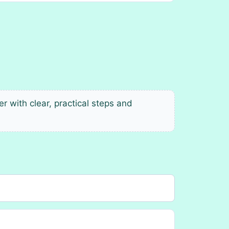
 with clear, practical steps and