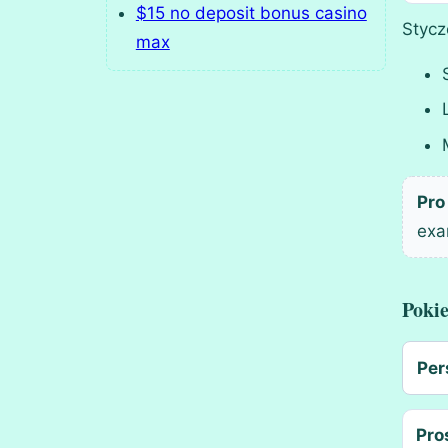
$15 no deposit bonus casino
Stycz
max
Pro 
exa
Pokie
Per
Pro