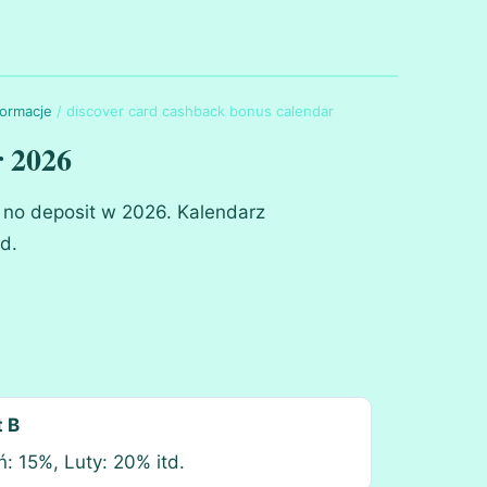
formacje
/
discover card cashback bonus calendar
 2026
 no deposit w 2026. Kalendarz
d.
t B
ń: 15%, Luty: 20% itd.