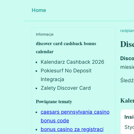
Home
redpla
Informacje
Dis
discover card cashback bonus
calendar
Disco
Kalendarz Cashback 2026
miesi
Pokiesurf No Deposit
Integracja
Śledź
Zalety Discover Card
Kale
Powiązane tematy
caesars pennsylvania casino
Ins
bonus code
Sty
bonus casino za registraci