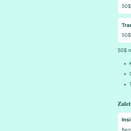
50$
Tra
50$
50$ n
Zalet
Ins
Bez