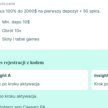
ysis panel
us 100% do 2000$ na pierwszy depozyt + 50 spins.
Min. depo 10$
Obrót 10x
Sloty i table games
s rejestracji z kodem
ight A
Insigh
k po kroku aktywacja.
Krok p
po kroku aktywacja.
Pobierz app Caesars PA