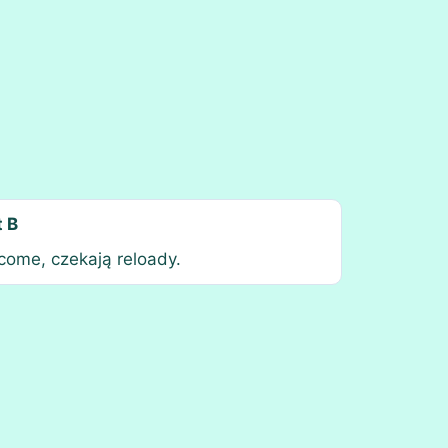
t B
come, czekają reloady.