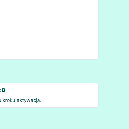
t B
o kroku aktywacja.