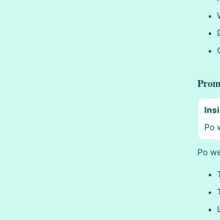
Prom
Ins
Po 
Po we