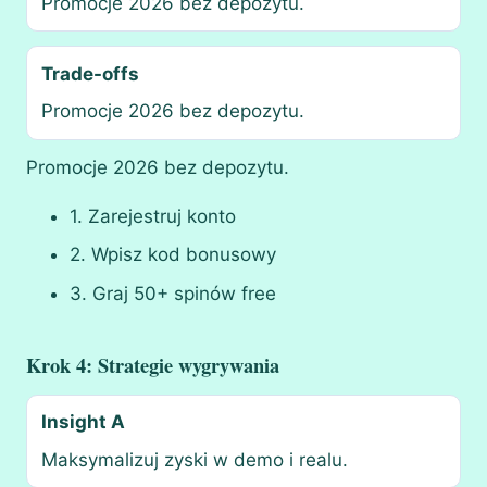
Promocje 2026 bez depozytu.
Trade-offs
Promocje 2026 bez depozytu.
Promocje 2026 bez depozytu.
1. Zarejestruj konto
2. Wpisz kod bonusowy
3. Graj 50+ spinów free
Krok 4: Strategie wygrywania
Insight A
Maksymalizuj zyski w demo i realu.