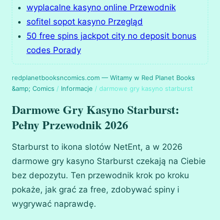
wyplacalne kasyno online Przewodnik
sofitel sopot kasyno Przegląd
50 free spins jackpot city no deposit bonus
codes Porady
redplanetbooksncomics.com — Witamy w Red Planet Books
&amp; Comics
/
Informacje
/
darmowe gry kasyno starburst
Darmowe Gry Kasyno Starburst:
Pełny Przewodnik 2026
Starburst to ikona slotów NetEnt, a w 2026
darmowe gry kasyno Starburst czekają na Ciebie
bez depozytu. Ten przewodnik krok po kroku
pokaże, jak grać za free, zdobywać spiny i
wygrywać naprawdę.