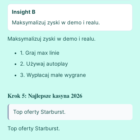
Insight B
Maksymalizuj zyski w demo i realu.
Maksymalizuj zyski w demo i realu.
1. Graj max linie
2. Używaj autoplay
3. Wypłacaj małe wygrane
Krok 5: Najlepsze kasyna 2026
Top oferty Starburst.
Top oferty Starburst.