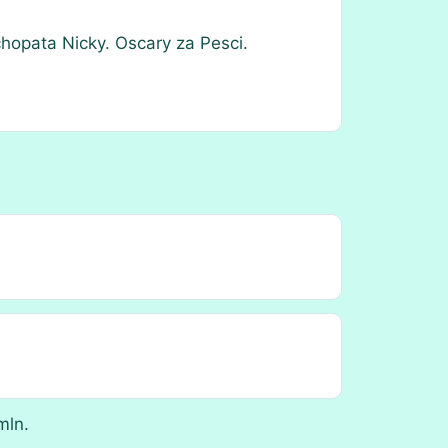
hopata Nicky. Oscary za Pesci.
mln.