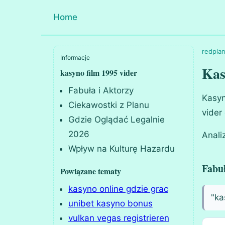
Home
redpla
Informacje
Kas
kasyno film 1995 vider
Fabuła i Aktorzy
Kasyn
Ciekawostki z Planu
vider
Gdzie Oglądać Legalnie
2026
Anali
Wpływ na Kulturę Hazardu
Fabuł
Powiązane tematy
kasyno online gdzie grac
"ka
unibet kasyno bonus
vulkan vegas registrieren