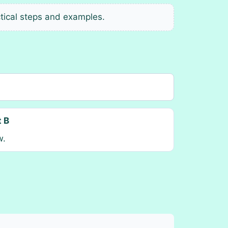
ctical steps and examples.
t B
w.