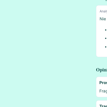
Anal
Nie
Opin
Pro
Fra
Tra