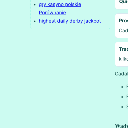
Qui
gry kasyno polskie
Porównanie
Pro
highest daily derby jackpot
Cad
Tra
kil
Cadab
Wady