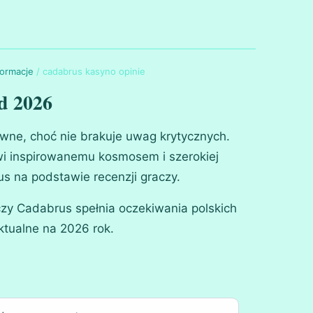
formacje
/
cadabrus kasyno opinie
d 2026
wne, choć nie brakuje uwag krytycznych.
wi inspirowanemu kosmosem i szerokiej
us na podstawie recenzji graczy.
zy Cadabrus spełnia oczekiwania polskich
ktualne na 2026 rok.