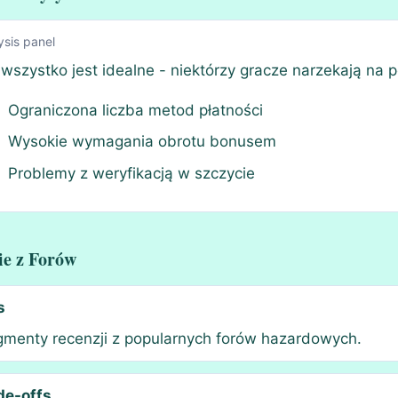
ysis panel
 wszystko jest idealne - niektórzy gracze narzekają na 
Ograniczona liczba metod płatności
Wysokie wymagania obrotu bonusem
Problemy z weryfikacją w szczycie
ie z Forów
s
gmenty recenzji z popularnych forów hazardowych.
de-offs