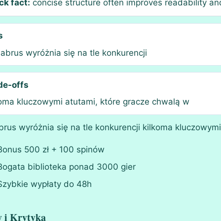
ck fact:
concise structure often improves readability 
s
abrus wyróżnia się na tle konkurencji
de-offs
koma kluczowymi atutami, które gracze chwalą w
rus wyróżnia się na tle konkurencji kilkoma kluczowymi
Bonus 500 zł + 100 spinów
Bogata biblioteka ponad 3000 gier
Szybkie wypłaty do 48h
 i Krytyka