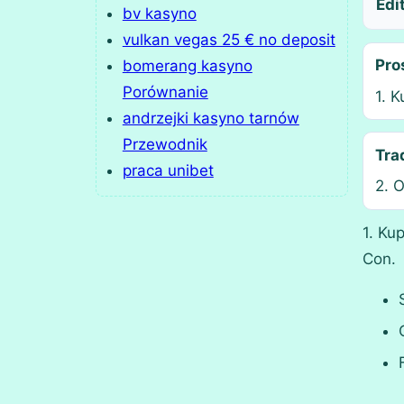
Edi
bv kasyno
vulkan vegas 25 € no deposit
Pro
bomerang kasyno
Porównanie
1. K
andrzejki kasyno tarnów
Przewodnik
Tra
praca unibet
2. 
1. Ku
Con.