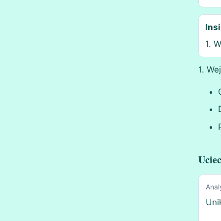
Ins
1. 
1. We
Uciec
Anal
Uni