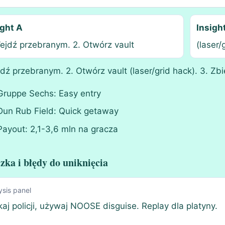
ight A
Insigh
Wejdź przebranym. 2. Otwórz vault
(laser/
jdź przebranym. 2. Otwórz vault (laser/grid hack). 3. Zbi
Gruppe Sechs: Easy entry
Dun Rub Field: Quick getaway
Payout: 2,1-3,6 mln na gracza
zka i błędy do uniknięcia
ysis panel
kaj policji, używaj NOOSE disguise. Replay dla platyny.