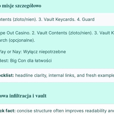
 misje szczegółowo
tents (zloto/nien). 3. Vault Keycards. 4. Guard
ope Out Casino. 2. Vault Contents (zloto/nien). 3. Vault
rch (opcjonalne).
Yay or Nay: Wyłącz niepotrzebne
Best: Big Con dla łatwości
cklist:
headline clarity, internal links, and fresh exampl
owa infiltracja i vault
ck fact:
concise structure often improves readability 