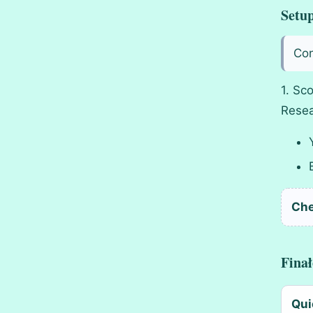
Setup
Con
1. Sc
Resea
Che
Finał
Qui