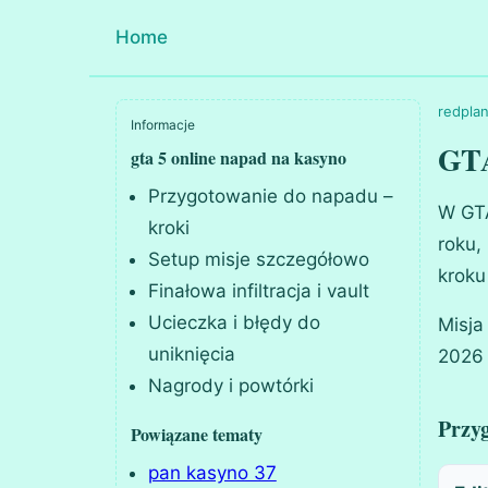
Home
redpla
Informacje
GTA
gta 5 online napad na kasyno
Przygotowanie do napadu –
W GTA
kroki
roku,
Setup misje szczegółowo
kroku
Finałowa infiltracja i vault
Ucieczka i błędy do
Misja
uniknięcia
2026 
Nagrody i powtórki
Przy
Powiązane tematy
pan kasyno 37