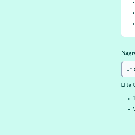
Nagr
unl
Elite