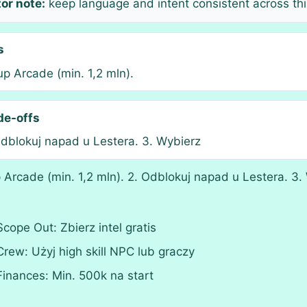
tor note:
keep language and intent consistent across thi
s
up Arcade (min. 1,2 mln).
de-offs
Odblokuj napad u Lestera. 3. Wybierz
p Arcade (min. 1,2 mln). 2. Odblokuj napad u Lestera. 3.
Scope Out: Zbierz intel gratis
Crew: Użyj high skill NPC lub graczy
Finances: Min. 500k na start