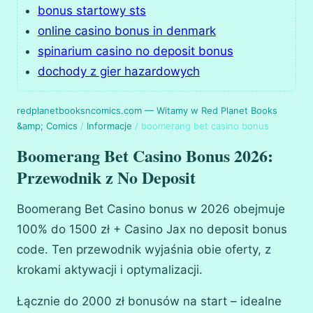
bonus startowy sts
online casino bonus in denmark
spinarium casino no deposit bonus
dochody z gier hazardowych
redplanetbooksncomics.com — Witamy w Red Planet Books
&amp; Comics
/
Informacje
/
boomerang bet casino bonus
Boomerang Bet Casino Bonus 2026:
Przewodnik z No Deposit
Boomerang Bet Casino bonus w 2026 obejmuje
100% do 1500 zł + Casino Jax no deposit bonus
code. Ten przewodnik wyjaśnia obie oferty, z
krokami aktywacji i optymalizacji.
Łącznie do 2000 zł bonusów na start – idealne