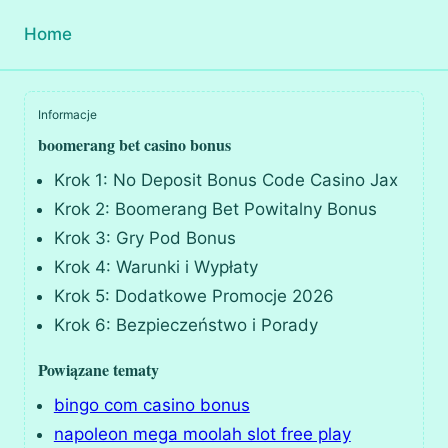
Home
Informacje
boomerang bet casino bonus
Krok 1: No Deposit Bonus Code Casino Jax
Krok 2: Boomerang Bet Powitalny Bonus
Krok 3: Gry Pod Bonus
Krok 4: Warunki i Wypłaty
Krok 5: Dodatkowe Promocje 2026
Krok 6: Bezpieczeństwo i Porady
Powiązane tematy
bingo com casino bonus
napoleon mega moolah slot free play