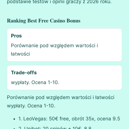
podstawie testów i opinii graczy z 2026 roku.
Ranking Best Free Casino Bonus
Pros
Porównanie pod względem wartości i
łatwości
Trade-offs
wypłaty. Ocena 1-10.
Porównanie pod względem wartości i łatwości
wypłaty. Ocena 1-10.
1. LeoVegas: 50€ free, obrót 35x, ocena 9.5
2. Unibet: 20 spinów + 10€, 8.8