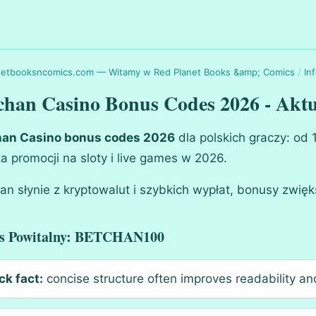
netbooksncomics.com — Witamy w Red Planet Books &amp; Comics
/
In
chan Casino Bonus Codes 2026 - Aktu
han Casino bonus codes 2026
dla polskich graczy: od
za promocji na sloty i live games w 2026.
an słynie z kryptowalut i szybkich wypłat, bonusy zwięk
s Powitalny: BETCHAN100
ck fact:
concise structure often improves readability 