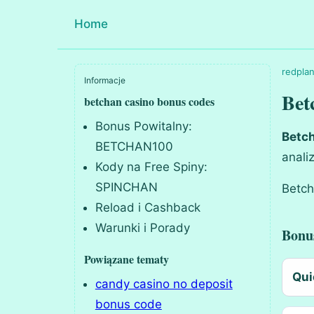
Home
redpla
Informacje
Bet
betchan casino bonus codes
Bonus Powitalny:
Betc
BETCHAN100
anali
Kody na Free Spiny:
SPINCHAN
Betch
Reload i Cashback
Warunki i Porady
Bonu
Powiązane tematy
Qui
candy casino no deposit
bonus code