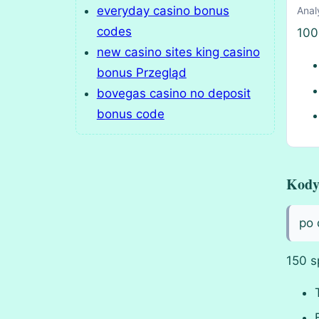
everyday casino bonus
Anal
codes
100
new casino sites king casino
bonus Przegląd
bovegas casino no deposit
bonus code
Kody
po 
150 s