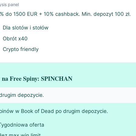
ysis panel
% do 1500 EUR + 10% cashback. Min. depozyt 100 zł.
Dla slotów i stołów
Obrót x40
Crypto friendly
 na Free Spiny: SPINCHAN
drugim depozycie.
pinów w Book of Dead po drugim depozycie.
Tygodniowa oferta
Bez max win limit