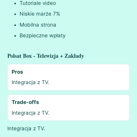
Tutoriale video
Niskie marże 7%
Mobilna strona
Bezpieczne wpłaty
Polsat Box - Telewizja + Zakłady
Pros
Integracja z TV.
Trade-offs
Integracja z TV.
Integracja z TV.