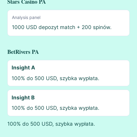
Stars Casino PA
Analysis panel
1000 USD depozyt match + 200 spinów.
BetRivers PA
Insight A
100% do 500 USD, szybka wypłata.
Insight B
100% do 500 USD, szybka wypłata.
100% do 500 USD, szybka wypłata.