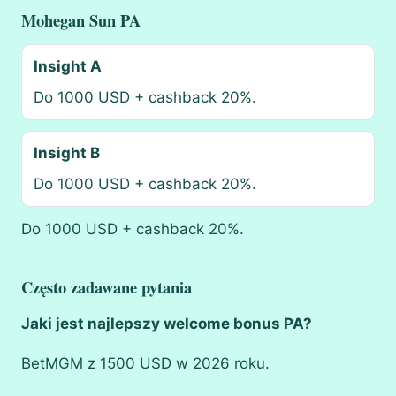
Mohegan Sun PA
Insight A
Do 1000 USD + cashback 20%.
Insight B
Do 1000 USD + cashback 20%.
Do 1000 USD + cashback 20%.
Często zadawane pytania
Jaki jest najlepszy welcome bonus PA?
BetMGM z 1500 USD w 2026 roku.