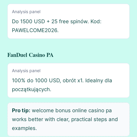
Analysis panel
Do 1500 USD + 25 free spinów. Kod:
PAWELCOME2026.
FanDuel Casino PA
Analysis panel
100% do 1000 USD, obrót x1. Idealny dla
początkujących.
Pro tip:
welcome bonus online casino pa
works better with clear, practical steps and
examples.