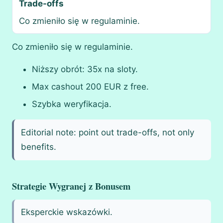
Trade-offs
Co zmieniło się w regulaminie.
Co zmieniło się w regulaminie.
Niższy obrót: 35x na sloty.
Max cashout 200 EUR z free.
Szybka weryfikacja.
Editorial note: point out trade-offs, not only
benefits.
Strategie Wygranej z Bonusem
Eksperckie wskazówki.