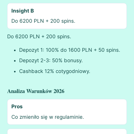
Insight B
Do 6200 PLN + 200 spins.
Do 6200 PLN + 200 spins.
Depozyt 1: 100% do 1600 PLN + 50 spins.
Depozyt 2-3: 50% bonusy.
Cashback 12% cotygodniowy.
Analiza Warunków 2026
Pros
Co zmieniło się w regulaminie.