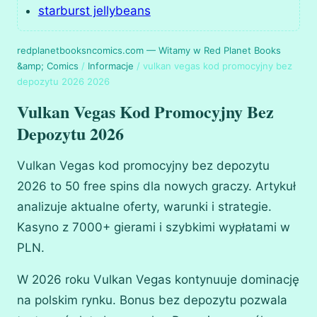
starburst jellybeans
redplanetbooksncomics.com — Witamy w Red Planet Books
&amp; Comics
/
Informacje
/
vulkan vegas kod promocyjny bez
depozytu 2026 2026
Vulkan Vegas Kod Promocyjny Bez
Depozytu 2026
Vulkan Vegas kod promocyjny bez depozytu
2026 to 50 free spins dla nowych graczy. Artykuł
analizuje aktualne oferty, warunki i strategie.
Kasyno z 7000+ gierami i szybkimi wypłatami w
PLN.
W 2026 roku Vulkan Vegas kontynuuje dominację
na polskim rynku. Bonus bez depozytu pozwala