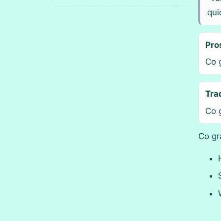
qui
Pro
Co 
Tra
Co 
Co gr