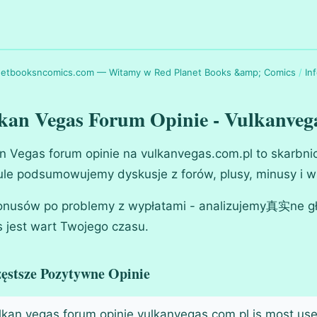
netbooksncomics.com — Witamy w Red Planet Books &amp; Comics
/
In
kan Vegas Forum Opinie - Vulkanveg
n Vegas forum opinie na vulkanvegas.com.pl to skarbn
ule podsumowujemy dyskusje z forów, plusy, minusy i 
nusów po problemy z wypłatami - analizujemy真实ne gł
 jest wart Twojego czasu.
zęstsze Pozytywne Opinie
lkan vegas forum opinie vulkanvegas com pl is most us