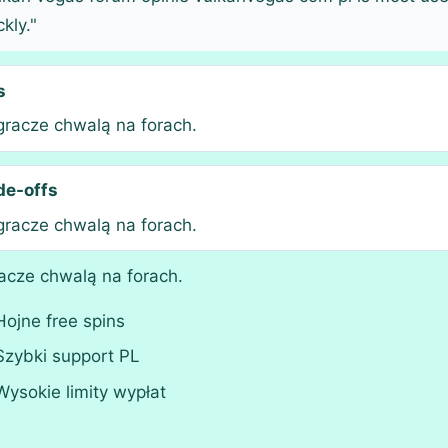
ckly."
s
gracze chwalą na forach.
de-offs
gracze chwalą na forach.
acze chwalą na forach.
Hojne free spins
Szybki support PL
Wysokie limity wypłat