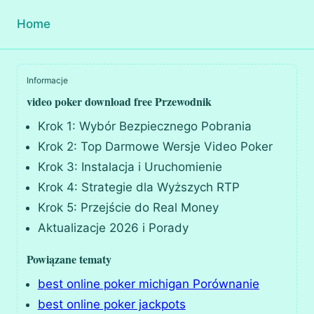
Home
Informacje
video poker download free Przewodnik
Krok 1: Wybór Bezpiecznego Pobrania
Krok 2: Top Darmowe Wersje Video Poker
Krok 3: Instalacja i Uruchomienie
Krok 4: Strategie dla Wyższych RTP
Krok 5: Przejście do Real Money
Aktualizacje 2026 i Porady
Powiązane tematy
best online poker michigan Porównanie
best online poker jackpots