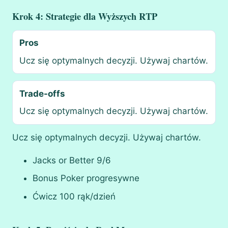
Krok 4: Strategie dla Wyższych RTP
Pros
Ucz się optymalnych decyzji. Używaj chartów.
Trade-offs
Ucz się optymalnych decyzji. Używaj chartów.
Ucz się optymalnych decyzji. Używaj chartów.
Jacks or Better 9/6
Bonus Poker progresywne
Ćwicz 100 rąk/dzień