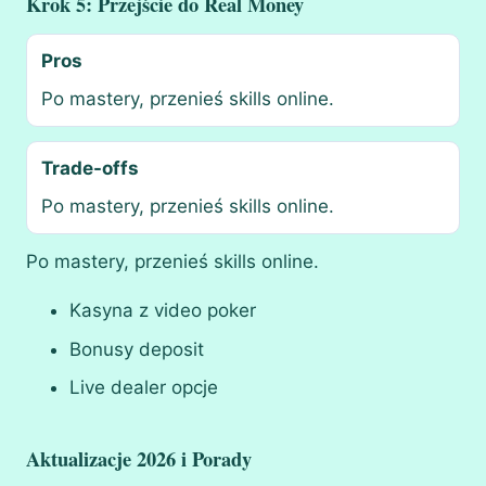
Krok 5: Przejście do Real Money
Pros
Po mastery, przenieś skills online.
Trade-offs
Po mastery, przenieś skills online.
Po mastery, przenieś skills online.
Kasyna z video poker
Bonusy deposit
Live dealer opcje
Aktualizacje 2026 i Porady