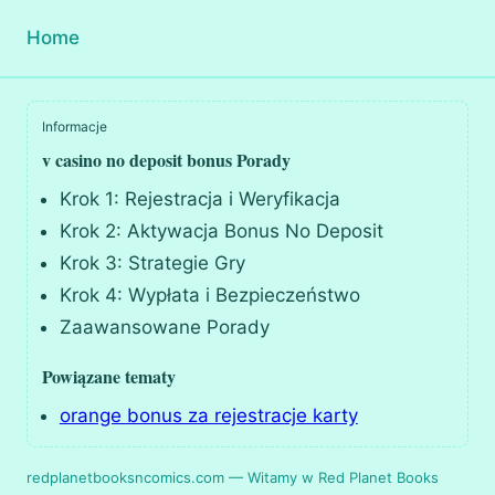
Home
Informacje
v casino no deposit bonus Porady
Krok 1: Rejestracja i Weryfikacja
Krok 2: Aktywacja Bonus No Deposit
Krok 3: Strategie Gry
Krok 4: Wypłata i Bezpieczeństwo
Zaawansowane Porady
Powiązane tematy
orange bonus za rejestracje karty
redplanetbooksncomics.com — Witamy w Red Planet Books