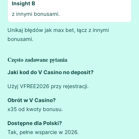
Insight B
z innymi bonusami.
Unikaj błędów jak max bet, łącz z innymi
bonusami.
Często zadawane pytania
Jaki kod do V Casino no deposit?
Użyj VFREE2026 przy rejestracji.
Obrót w V Casino?
x35 od kwoty bonusu.
Dostępne dla Polski?
Tak, pełne wsparcie w 2026.