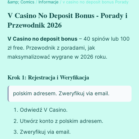
&amp; Comics
/
Informacje
/
v casino no deposit bonus Porady
V Casino No Deposit Bonus - Porady i
Przewodnik 2026
V Casino no deposit bonus
– 40 spinów lub 100
zł free. Przewodnik z poradami, jak
maksymalizować wygrane w 2026 roku.
Krok 1: Rejestracja i Weryfikacja
polskim adresem. Zweryfikuj via email.
Odwiedź V Casino.
Utwórz konto z polskim adresem.
Zweryfikuj via email.