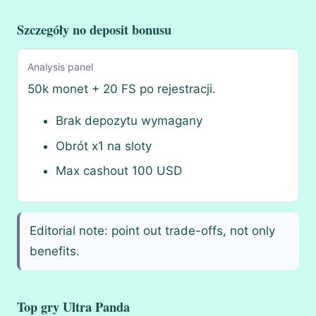
Szczegóły no deposit bonusu
Analysis panel
50k monet + 20 FS po rejestracji.
Brak depozytu wymagany
Obrót x1 na sloty
Max cashout 100 USD
Editorial note: point out trade-offs, not only
benefits.
Top gry Ultra Panda