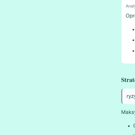
Anal
Opr
Strat
ryz
Maksy