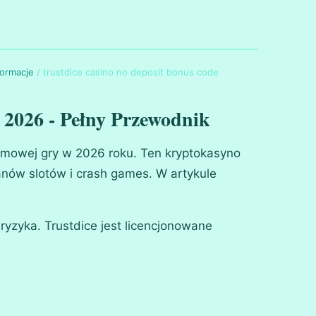
formacje
/
trustdice casino no deposit bonus code
 2026 - Pełny Przewodnik
armowej gry w 2026 roku. Ten kryptokasyno
fanów slotów i crash games. W artykule
 ryzyka. Trustdice jest licencjonowane