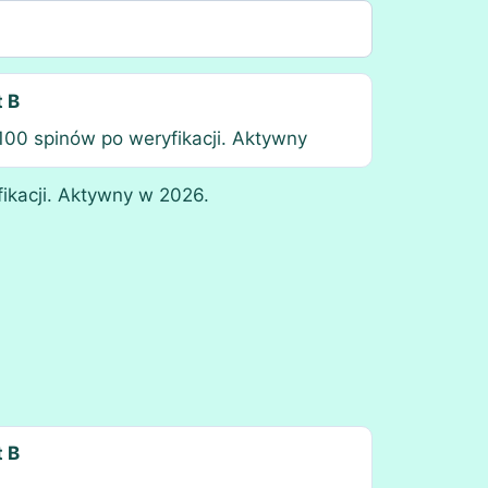
t B
100 spinów po weryfikacji. Aktywny
ikacji. Aktywny w 2026.
t B