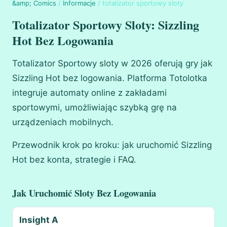
&amp; Comics
/
Informacje
/
totalizator sportowy sloty
Totalizator Sportowy Sloty: Sizzling
Hot Bez Logowania
Totalizator Sportowy sloty w 2026 oferują gry jak
Sizzling Hot bez logowania. Platforma Totolotka
integruje automaty online z zakładami
sportowymi, umożliwiając szybką grę na
urządzeniach mobilnych.
Przewodnik krok po kroku: jak uruchomić Sizzling
Hot bez konta, strategie i FAQ.
Jak Uruchomić Sloty Bez Logowania
Insight A