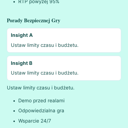
RTP powyżej 95%
Porady Bezpiecznej Gry
Insight A
Ustaw limity czasu i budżetu.
Insight B
Ustaw limity czasu i budżetu.
Ustaw limity czasu i budżetu.
Demo przed realami
Odpowiedzialna gra
Wsparcie 24/7