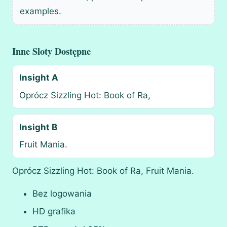
examples.
Inne Sloty Dostępne
Insight A
Oprócz Sizzling Hot: Book of Ra,
Insight B
Fruit Mania.
Oprócz Sizzling Hot: Book of Ra, Fruit Mania.
Bez logowania
HD grafika