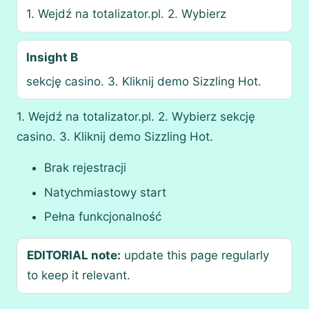
1. Wejdź na totalizator.pl. 2. Wybierz
Insight B
sekcję casino. 3. Kliknij demo Sizzling Hot.
1. Wejdź na totalizator.pl. 2. Wybierz sekcję
casino. 3. Kliknij demo Sizzling Hot.
Brak rejestracji
Natychmiastowy start
Pełna funkcjonalność
EDITORIAL note:
update this page regularly
to keep it relevant.