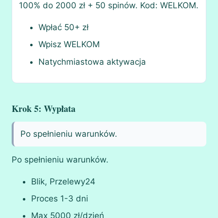
100% do 2000 zł + 50 spinów. Kod: WELKOM.
Wpłać 50+ zł
Wpisz WELKOM
Natychmiastowa aktywacja
Krok 5: Wypłata
Po spełnieniu warunków.
Po spełnieniu warunków.
Blik, Przelewy24
Proces 1-3 dni
Max 5000 zł/dzień