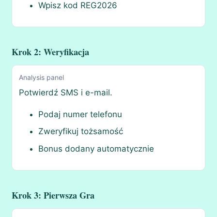
Wpisz kod REG2026
Krok 2: Weryfikacja
Analysis panel
Potwierdź SMS i e-mail.
Podaj numer telefonu
Zweryfikuj tożsamość
Bonus dodany automatycznie
Krok 3: Pierwsza Gra