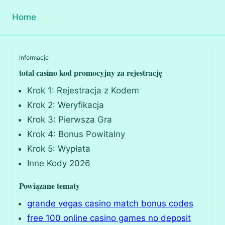
Home
Informacje
total casino kod promocyjny za rejestrację
Krok 1: Rejestracja z Kodem
Krok 2: Weryfikacja
Krok 3: Pierwsza Gra
Krok 4: Bonus Powitalny
Krok 5: Wypłata
Inne Kody 2026
Powiązane tematy
grande vegas casino match bonus codes
free 100 online casino games no deposit