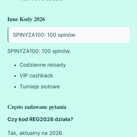
Inne Kody 2026
SPINYZA100: 100 spinów.
SPINYZA100: 100 spinów.
Codzienne reloady
VIP cashback
Turnieje slotowe
Często zadawane pytania
Czy kod REG2026 działa?
Tak, aktualny na 2026.