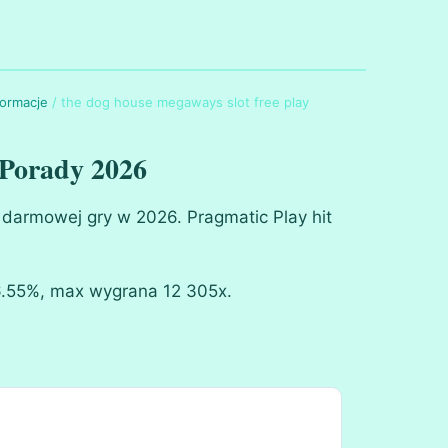
formacje
/
the dog house megaways slot free play
 Porady 2026
 darmowej gry w 2026. Pragmatic Play hit
96.55%, max wygrana 12 305x.