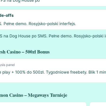
 FS na Dog House po
de-offs
. Pełne demo. Rosyjsko-polski interfejs.
S na Dog House po SMS. Pełne demo. Rosyjsko-polski in
esh Casino – 500zł Bonus
ysis panel
e play + 100% do 500zł. Tygodniowe freebety. Blik 1 min
emon Casino – Megaways Turnieje