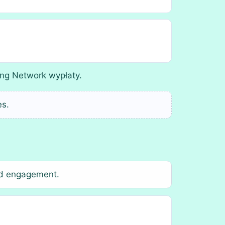
ing Network wypłaty.
es.
and engagement.