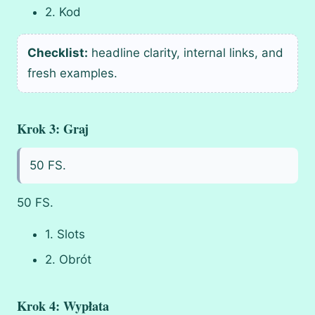
2. Kod
Checklist:
headline clarity, internal links, and
fresh examples.
Krok 3: Graj
50 FS.
50 FS.
1. Slots
2. Obrót
Krok 4: Wypłata