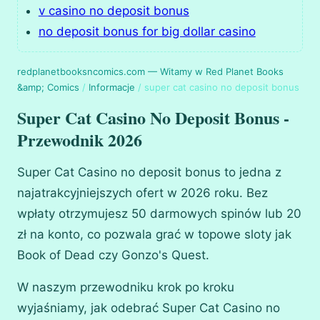
v casino no deposit bonus
no deposit bonus for big dollar casino
redplanetbooksncomics.com — Witamy w Red Planet Books
&amp; Comics
/
Informacje
/
super cat casino no deposit bonus
Super Cat Casino No Deposit Bonus -
Przewodnik 2026
Super Cat Casino no deposit bonus to jedna z
najatrakcyjniejszych ofert w 2026 roku. Bez
wpłaty otrzymujesz 50 darmowych spinów lub 20
zł na konto, co pozwala grać w topowe sloty jak
Book of Dead czy Gonzo's Quest.
W naszym przewodniku krok po kroku
wyjaśniamy, jak odebrać Super Cat Casino no