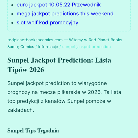
euro jackpot 10.05.22 Przewodnik
mega jackpot predictions this weekend
slot wolf kod promocyjny
redplanetbooksncomics.com — Witamy w Red Planet Books
&amp; Comics
/
Informacje
/
sunpel jackpot prediction
Sunpel Jackpot Prediction: Lista
Tipów 2026
Sunpel jackpot prediction to wiarygodne
prognozy na mecze piłkarskie w 2026. Ta lista
top predykcji z kanałów Sunpel pomoże w
zakładach.
Sunpel Tips Tygodnia