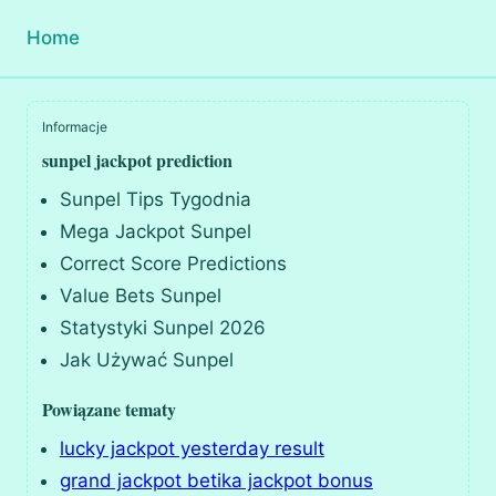
Home
Informacje
sunpel jackpot prediction
Sunpel Tips Tygodnia
Mega Jackpot Sunpel
Correct Score Predictions
Value Bets Sunpel
Statystyki Sunpel 2026
Jak Używać Sunpel
Powiązane tematy
lucky jackpot yesterday result
grand jackpot betika jackpot bonus