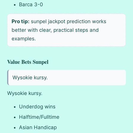
Barca 3-0
Pro tip:
sunpel jackpot prediction works
better with clear, practical steps and
examples.
Value Bets Sunpel
Wysokie kursy.
Wysokie kursy.
Underdog wins
Halftime/Fulltime
Asian Handicap