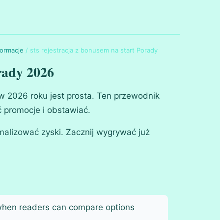
formacje
/
sts rejestracja z bonusem na start Porady
rady 2026
w 2026 roku jest prosta. Ten przewodnik
 promocje i obstawiać.
alizować zyski. Zacznij wygrywać już
 when readers can compare options