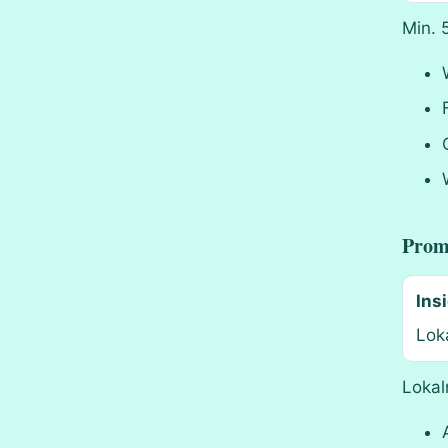
Min. 5
Prom
Ins
Lok
Lokal