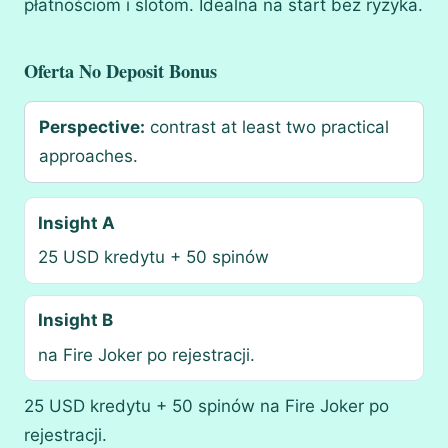
płatnościom i slotom. Idealna na start bez ryzyka.
Oferta No Deposit Bonus
Perspective:
contrast at least two practical
approaches.
Insight A
25 USD kredytu + 50 spinów
Insight B
na Fire Joker po rejestracji.
25 USD kredytu + 50 spinów na Fire Joker po
rejestracji.