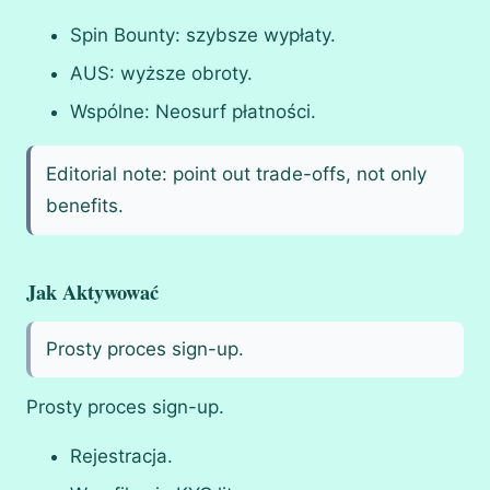
Spin Bounty: szybsze wypłaty.
AUS: wyższe obroty.
Wspólne: Neosurf płatności.
Editorial note: point out trade-offs, not only
benefits.
Jak Aktywować
Prosty proces sign-up.
Prosty proces sign-up.
Rejestracja.