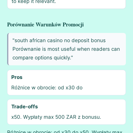
to keep it relevant.
Porównanie Warunków Promocji
"south african casino no deposit bonus
Porównanie is most useful when readers can
compare options quickly."
Pros
Różnice w obrocie: od x30 do
Trade-offs
x50. Wypłaty max 500 ZAR z bonusu.
Różnice w obrocie: od x30 do x50. Wypłaty max