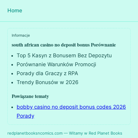
Home
Informacje
south african casino no deposit bonus Porównanie
Top 5 Kasyn z Bonusem Bez Depozytu
Porównanie Warunków Promocji
Porady dla Graczy z RPA
Trendy Bonusów w 2026
Powiązane tematy
bobby casino no deposit bonus codes 2026
Porady
redplanetbooksncomics.com — Witamy w Red Planet Books