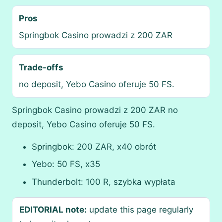
Pros
Springbok Casino prowadzi z 200 ZAR
Trade-offs
no deposit, Yebo Casino oferuje 50 FS.
Springbok Casino prowadzi z 200 ZAR no
deposit, Yebo Casino oferuje 50 FS.
Springbok: 200 ZAR, x40 obrót
Yebo: 50 FS, x35
Thunderbolt: 100 R, szybka wypłata
EDITORIAL note:
update this page regularly